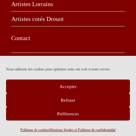
Artistes Lorrains
Artistes cotés Drouot
Contact
The Art Cycle
Nous utilisons des cookies pour optimiser notre site web et notre service.
Fondation Taylor
Accepter
Défiscalisation
Refuser
Préférences
Mentions légales et Politique de confidentialité
Politique de cookies (EU)
Politique de cookies
Mentions légales et Politique de confidentialité
Copyright Marie Thérèse Luc-Chanel