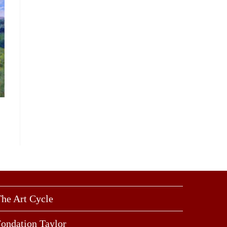
he Art Cycle
ondation Taylor