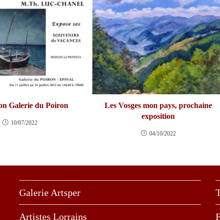
on Galerie du Poiron
Les Vosges mon pays, prochaine
exposition
10/07/2022
04/10/2022
Galerie Artsper
T
Artistes Lorrains
F